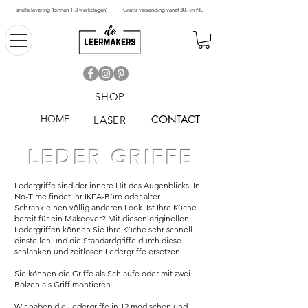
snelle levering (binnen 1-3 werkdagen)
Gratis verzending vanaf 30,- in NL
SHOP
HOME
CONTACT
LASER
LEDER GRIFFE
Ledergriffe sind der innere Hit des Augenblicks. In
No-Time findet Ihr IKEA-Büro oder alter
Schrank einen völlig anderen Look. Ist Ihre Küche
bereit für ein Makeover? Mit diesen originellen
Ledergriffen können Sie Ihre Küche sehr schnell
einstellen und die Standardgriffe durch diese
schlanken und zeitlosen Ledergriffe ersetzen.
Sie können die Griffe als Schlaufe oder mit zwei
Bolzen als Griff montieren.
Wir haben die Ledergriffe in 12 modischen und