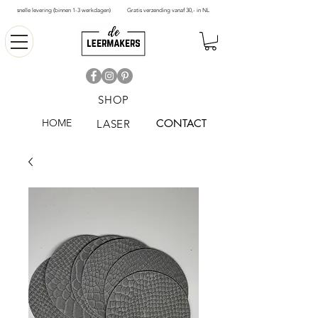
snelle levering (binnen 1-3 werkdagen)
Gratis verzending vanaf 30,- in NL
SHOP
HOME
CONTACT
LASER