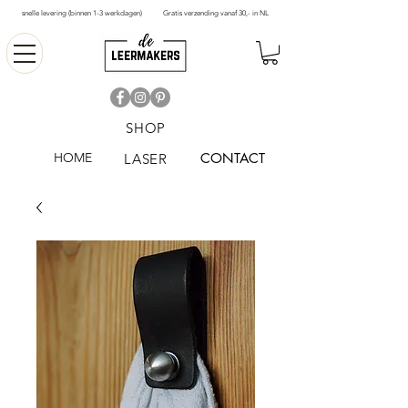
snelle levering (binnen 1-3 werkdagen)
Gratis verzending vanaf 30,- in NL
SHOP
HOME
CONTACT
LASER