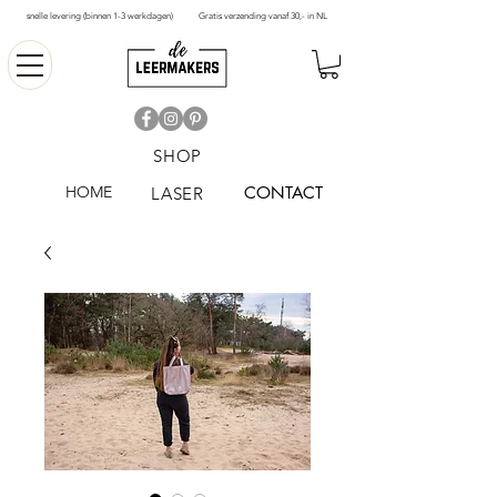
snelle levering (binnen 1-3 werkdagen)
Gratis verzending vanaf 30,- in NL
SHOP
HOME
CONTACT
LASER